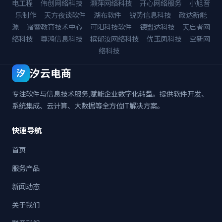
电工程
伟创网络科技
灏萍网络科技
开心网络服务
小旭音
乐制作
天方夜谈软件
湖布软件
锐势信息科技
政达新能
源
诸暨教育技术中心
可阳科技软件
德盟达科技
天启者网
络科技
尊鸿信息科技
槟郁汝网络科技
优玉凤科技
空新网
络科技
汐云电商
汐
专注软件与信息技术服务,赋能企业数字化转型。提供软件开发、
系统集成、云计算、大数据等全方位IT解决方案。
快速导航
首页
服务产品
新闻动态
关于我们